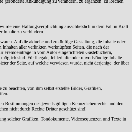
ohne gesonderte Ankündigung zu verändern, zu ergänzen, zu löschen
würde eine Haftungsverpflichtung ausschließlich in dem Fall in Kraft
r Inhalte zu verhindern.
 waren. Auf die aktuelle und zukünftige Gestaltung, die Inhalte oder
 Inhalten aller verlinkten /verknüpften Seiten, die nach der
 für Fremdeinträge in vom Autor eingerichteten Gästebüchern,
öglich sind. Für illegale, fehlerhafte oder unvollständige Inhalte
eter der Seite, auf welche verwiesen wurde, nicht derjenige, der über
zu beachten, von ihm selbst erstellte Bilder, Grafiken,
ifen.
 den Bestimmungen des jeweils gültigen Kennzeichenrechts und den
hen nicht durch Rechte Dritter geschützt sind!
wendung solcher Grafiken, Tondokumente, Videosequenzen und Texte in