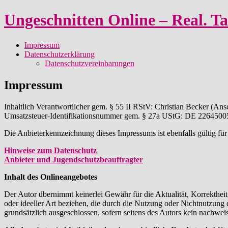
Ungeschnitten Online – Real. Ta
Deine
Impressum
Lieblings
Toggle
Datenschutzerklärung
YouTuber
child
Datenschutzvereinbarungen
im
menu
Toggle
Thementalk
Impressum
navigation
für
die
Inhaltlich Verantwortlicher gem. § 55 II RStV: Christian Becker (Ansc
Ohren
Umsatzsteuer-Identifikationsnummer gem. § 27a UStG: DE 2264500
Die Anbieterkennzeichnung dieses Impressums ist ebenfalls gültig f
Hinweise zum Datenschutz
Anbieter und Jugendschutzbeauftragter
Inhalt des Onlineangebotes
Der Autor übernimmt keinerlei Gewähr für die Aktualität, Korrektheit
oder ideeller Art beziehen, die durch die Nutzung oder Nichtnutzung
grundsätzlich ausgeschlossen, sofern seitens des Autors kein nachweis