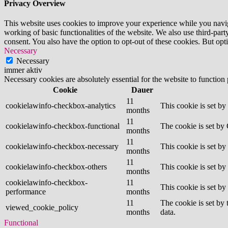
Privacy Overview
This website uses cookies to improve your experience while you navigat
working of basic functionalities of the website. We also use third-pa
consent. You also have the option to opt-out of these cookies. But op
Necessary
Necessary
immer aktiv
Necessary cookies are absolutely essential for the website to function
Cookie
Dauer
11
cookielawinfo-checkbox-analytics
This cookie is set b
months
11
cookielawinfo-checkbox-functional
The cookie is set by
months
11
cookielawinfo-checkbox-necessary
This cookie is set b
months
11
cookielawinfo-checkbox-others
This cookie is set b
months
cookielawinfo-checkbox-
11
This cookie is set b
performance
months
11
The cookie is set by
viewed_cookie_policy
months
data.
Functional