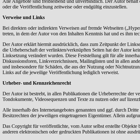
Alle Angebote sind freibleibend und unverbindlich. Der Autor behält
oder die Veröffentlichung zeitweise oder endgültig einzustellen.
Verweise und Links
Bei direkten oder indirekten Verweisen auf fremde Webseiten („Hyperl
treten, in dem der Autor von den Inhalten Kenntnis hat und es ihm te
Der Autor erklärt hiermit ausdrücklich, dass zum Zeitpunkt der Linkse
die Urheberschaft der verlinkten/verknüpften Seiten hat der Autor keine
Linksetzung verändert wurden. Diese Feststellung gilt für alle inner
Diskussionsforen, Linkverzeichnissen, Mailinglisten und in allen ande
und insbesondere für Schäden, die aus der Nutzung oder Nichtnutzung s
Links auf die jeweilige Veröffentlichung lediglich verweist.
Urheber- und Kennzeichenrecht
Der Autor ist bestrebt, in allen Publikationen die Urheberrechte der
Tondokumente, Videosequenzen und Texte zu nutzen oder auf lizenz
Alle innerhalb des Internetangebotes genannten und ggf. durch Drit
Besitzrechten der jeweiligen eingetragenen Eigentümer. Allein aufgru
Das Copyright für veröffentlichte, vom Autor selbst erstellte Objekt
anderen elektronischen oder gedruckten Publikationen ist ohne ausdrü